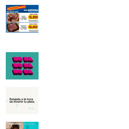
Suscribirme gratis
*
Dirección de correo electrónico
Nombre
Apellidos
Número de teléfono