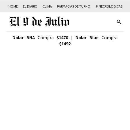
HOME
EL DIARIO
CLIMA
FARMACIAS DE TURNO
✟ NECROLÓGICAS
T
Dolar BNA
Compra
$1470
|
Dolar Blue
Compra
$1492