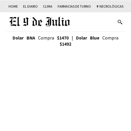
HOME
EL DIARIO
CLIMA
FARMACIAS DE TURNO
✟ NECROLÓGICAS
T
Dolar BNA
Compra
$1470
|
Dolar Blue
Compra
$1492