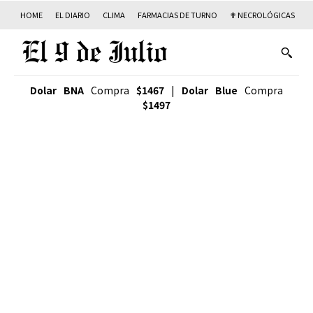
HOME
EL DIARIO
CLIMA
FARMACIAS DE TURNO
✟ NECROLÓGICAS
T
Dolar BNA
Compra
$1467
|
Dolar Blue
Compra
$1497