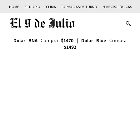
HOME
EL DIARIO
CLIMA
FARMACIAS DE TURNO
✟ NECROLÓGICAS
T
Dolar BNA
Compra
$1470
|
Dolar Blue
Compra
$1492