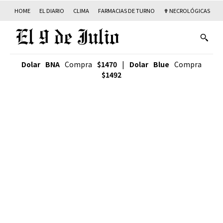
HOME
EL DIARIO
CLIMA
FARMACIAS DE TURNO
✟ NECROLÓGICAS
T
Dolar BNA
Compra
$1470
|
Dolar Blue
Compra
$1492