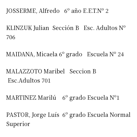
JOSSERME, Alfredo 6º año E.E.T.Nº 2
Suscribirme gratis
KLINZUK Julian Sección B Esc. Adultos Nº
*
Dirección de correo electrónico
706
MAIDANA, Micaela 6º grado Escuela Nº 24
Nombre
MALAZZOTO Maribel Seccion B
Apellidos
Esc.Adultos 701
MARTINEZ Marilú 6º grado Escuela Nº1
Número de teléfono
PASTOR, Jorge Luís 6º grado Escuela Normal
Superior