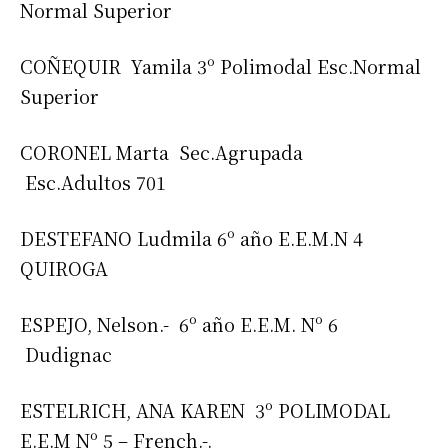
Normal Superior
COÑEQUIR Yamila 3º Polimodal Esc.Normal
Superior
CORONEL Marta Sec.Agrupada
Esc.Adultos 701
DESTEFANO Ludmila 6º año E.E.M.N
4
QUIROGA
ESPEJO, Nelson.- 6º año E.E.M. Nº 6
Dudignac
ESTELRICH, ANA KAREN 3º POLIMODAL
E.E.M Nº 5 – French.-.