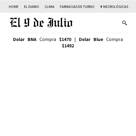
HOME
EL DIARIO
CLIMA
FARMACIAS DE TURNO
✟ NECROLÓGICAS
T
Dolar BNA
Compra
$1470
|
Dolar Blue
Compra
$1492