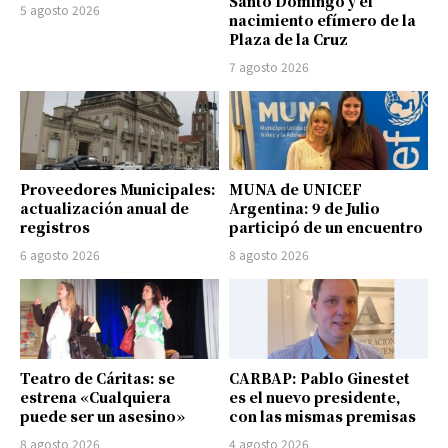
Santo Domingo y el
5 agosto 2026
nacimiento efímero de la
Plaza de la Cruz
7 agosto 2026
Proveedores Municipales:
MUNA de UNICEF
actualización anual de
Argentina: 9 de Julio
registros
participó de un encuentro
6 agosto 2026
8 agosto 2026
Teatro de Cáritas: se
CARBAP: Pablo Ginestet
estrena «Cualquiera
es el nuevo presidente,
puede ser un asesino»
con las mismas premisas
8 agosto 2026
4 agosto 2026