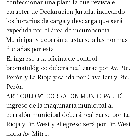
confeccionar una planilla que revista el
carácter de Declaración Jurada, indicando
Suscribirme gratis
los horarios de carga y descarga que será
expedida por el área de incumbencia
*
Municipal y deberán ajustarse a las normas
Dirección de correo electrónico
dictadas por ésta.
El ingreso a la oficina de control
Nombre
bromatológico deberá realizarse por Av. Pte.
Perón y La Rioja y salida por Cavallari y Pte.
Apellidos
Perón.
ARTICULO 9°: CORRALON MUNICIPAL: El
Número de teléfono
ingreso de la maquinaria municipal al
corralón municipal deberá realizarse por La
Rioja y Dr. West y el egreso será por Dr. West
hacia Av. Mitre.–