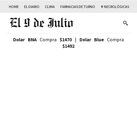
HOME
EL DIARIO
CLIMA
FARMACIAS DE TURNO
✟ NECROLÓGICAS
T
Dolar BNA
Compra
$1470
|
Dolar Blue
Compra
$1492