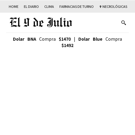
HOME
EL DIARIO
CLIMA
FARMACIAS DE TURNO
✟ NECROLÓGICAS
T
Dolar BNA
Compra
$1470
|
Dolar Blue
Compra
$1492