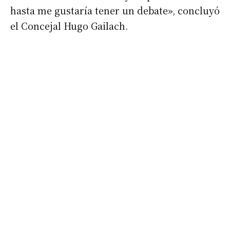
hasta me gustaría tener un debate», concluyó
el Concejal Hugo Gailach.
Apellidos
Número de teléfono