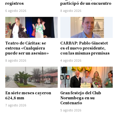
registros
participó de un encuentro
6 agosto 2026
8 agosto 2026
Teatro de Cáritas: se
CARBAP: Pablo Ginestet
estrena «Cualquiera
es el nuevo presidente,
puede ser un asesino»
con las mismas premisas
8 agosto 2026
4 agosto 2026
En siete meses cayeron
Gran festejo del Club
624,8 mm
Norumbega en su
Centenario
7 agosto 2026
5 agosto 2026