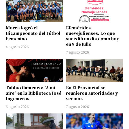
Morea logró el
Efemérides
Bicampeonato del Fútbol
nuevejulienses. Lo que
Femenino
sucedió un día como hoy
en 9 de Julio
4 agosto 2026
7 agosto 2026
Tablao flamenco: “A mi
En El Provincial se
aire” en la Biblioteca José
reunieron autoridades y
Ingenieros
vecinos
6 agosto 2026
7 agosto 2026