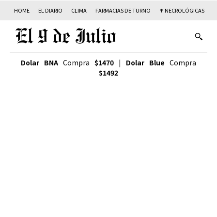
HOME
EL DIARIO
CLIMA
FARMACIAS DE TURNO
✟ NECROLÓGICAS
T
Dolar BNA
Compra
$1470
|
Dolar Blue
Compra
$1492