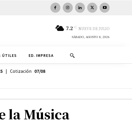
C
7.2
NUEVE DE JULIO
SÁBADO, AGOSTO 8, 2026
 ÚTILES
ED. IMPRESA
25
| Cotización
07/08
e la Música