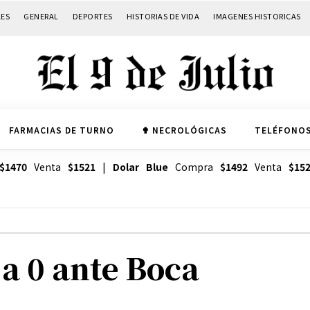
LES
GENERAL
DEPORTES
HISTORIAS DE VIDA
IMAGENES HISTORICAS
FARMACIAS DE TURNO
✟ NECROLÓGICAS
TELÉFONOS
$1470
Venta
$1521
|
Dolar Blue
Compra
$1492
Venta
$15
 a 0 ante Boca