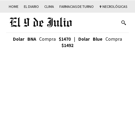
HOME
EL DIARIO
CLIMA
FARMACIAS DE TURNO
✟ NECROLÓGICAS
T
Dolar BNA
Compra
$1470
|
Dolar Blue
Compra
$1492