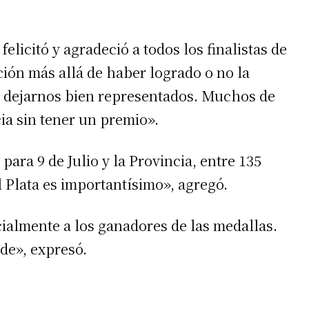
felicitó y agradeció a todos los finalistas de
ión más allá de haber logrado o no la
r dejarnos bien representados. Muchos de
ia sin tener un premio».
irme gratis
ara 9 de Julio y la Provincia, entre 135
*
Requerido
 Plata es importantísimo», agregó.
*
de correo electrónico
ecialmente a los ganadores de las medallas.
nde», expresó.