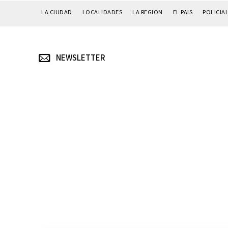
LA CIUDAD
LOCALIDADES
LA REGION
EL PAIS
POLICIA
NEWSLETTER