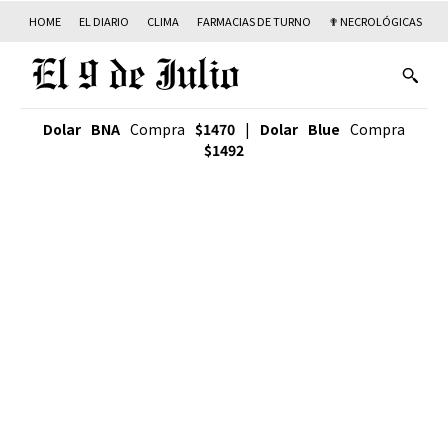
HOME
EL DIARIO
CLIMA
FARMACIAS DE TURNO
✟ NECROLÓGICAS
T
Dolar BNA
Compra
$1470
|
Dolar Blue
Compra
$1492