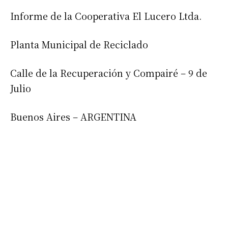
Informe de la Cooperativa El Lucero Ltda.
Planta Municipal de Reciclado
Calle de la Recuperación y Compairé – 9 de
Suscribirme gratis
Julio
Buenos Aires – ARGENTINA
*
Dirección de correo electrónico
Nombre
Apellidos
Número de teléfono