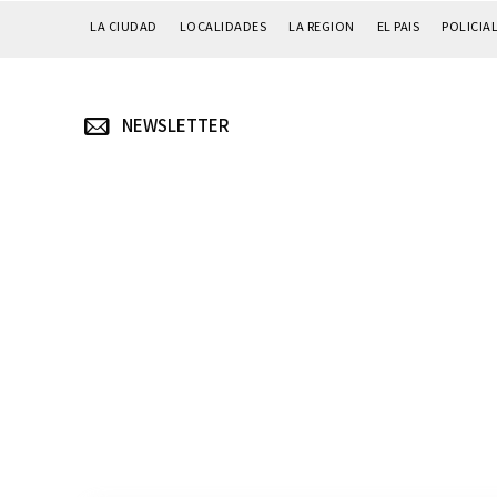
LA CIUDAD
LOCALIDADES
LA REGION
EL PAIS
POLICIA
NEWSLETTER