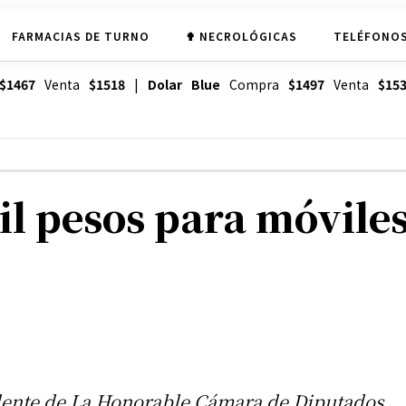
FARMACIAS DE TURNO
✟ NECROLÓGICAS
TELÉFONOS
$1467
Venta
$1518
|
Dolar Blue
Compra
$1497
Venta
$15
l pesos para móviles
dente de La Honorable Cámara de Diputados