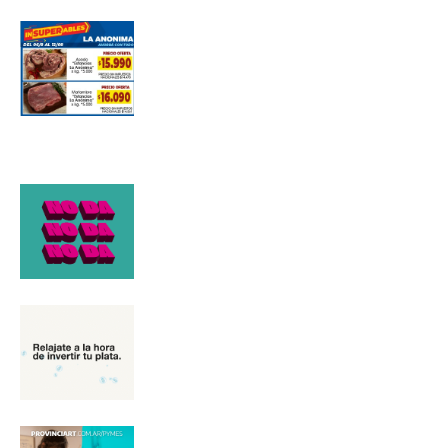
Suscribirme gratis
*
Dirección de correo electrónico
Nombre
Apellidos
Número de teléfono