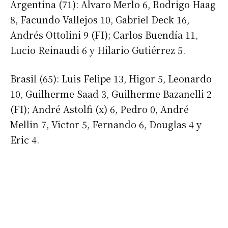
Argentina (71): Alvaro Merlo 6, Rodrigo Haag
8, Facundo Vallejos 10, Gabriel Deck 16,
Andrés Ottolini 9 (FI); Carlos Buendía 11,
Lucio Reinaudi 6 y Hilario Gutiérrez 5.
Brasil (65): Luis Felipe 13, Higor 5, Leonardo
Suscribirme gratis
10, Guilherme Saad 3, Guilherme Bazanelli 2
(FI); André Astolfi (x) 6, Pedro 0, André
Mellin 7, Victor 5, Fernando 6, Douglas 4 y
*
Dirección de correo electrónico
Eric 4.
Nombre
Apellidos
Número de teléfono