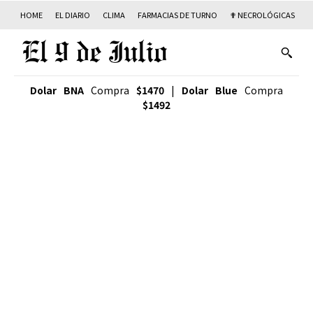
HOME
EL DIARIO
CLIMA
FARMACIAS DE TURNO
✟ NECROLÓGICAS
T
Dolar BNA
Compra
$1470
|
Dolar Blue
Compra
$1492