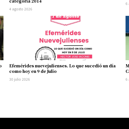
categoría 2014
6
4 agosto 2026
o
Efemérides nuevejulienses. Lo que sucedió un día
M
como hoy en 9 de Julio
C
30 julio 2026
6