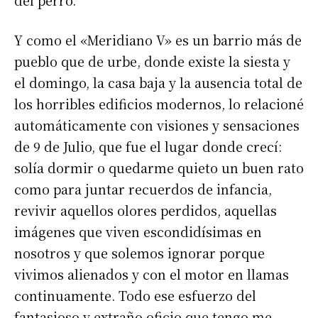
del perro.
Suscribirme gratis
Y como el «Meridiano V» es un barrio más de
pueblo que de urbe, donde existe la siesta y
*
Dirección de correo electrónico
el domingo, la casa baja y la ausencia total de
los horribles edificios modernos, lo relacioné
automáticamente con visiones y sensaciones
Nombre
de 9 de Julio, que fue el lugar donde crecí:
solía dormir o quedarme quieto un buen rato
Apellidos
como para juntar recuerdos de infancia,
revivir aquellos olores perdidos, aquellas
Número de teléfono
imágenes que viven escondidísimas en
nosotros y que solemos ignorar porque
vivimos alienados y con el motor en llamas
continuamente. Todo ese esfuerzo del
fantasioso y extraño oficio que tengo me