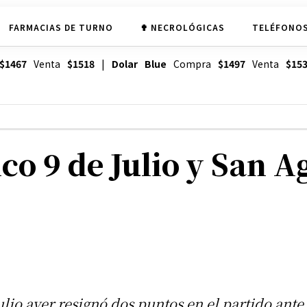
FARMACIAS DE TURNO
✟ NECROLÓGICAS
TELÉFONOS
$1467
Venta
$1518
|
Dolar Blue
Compra
$1497
Venta
$15
co 9 de Julio y San A
Julio ayer resignó dos puntos en el partido ante