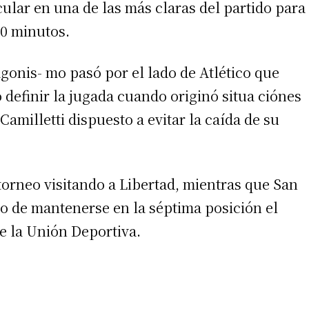
cular en una de las más claras del partido para
30 minutos.
gonis- mo pasó por el lado de Atlético que
 definir la jugada cuando originó situa ciónes
amilletti dispuesto a evitar la caída de su
irme gratis
*
Requerido
*
de correo electrónico
l torneo visitando a Libertad, mientras que San
so de mantenerse en la séptima posición el
de la Unión Deportiva.
 teléfono