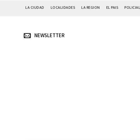
LA CIUDAD
LOCALIDADES
LA REGION
EL PAIS
POLICIA
NEWSLETTER