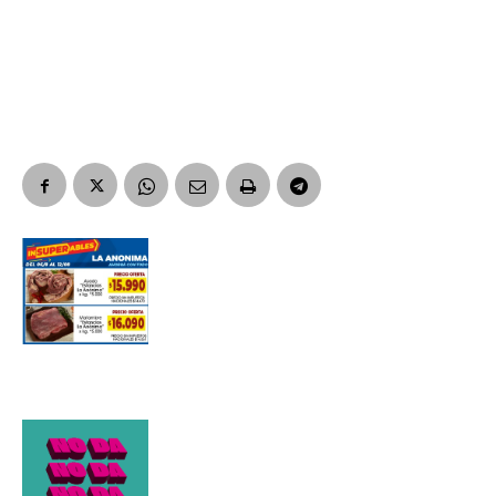
Suscribirme gratis
*
Dirección de correo electrónico
Nombre
Apellidos
Número de teléfono