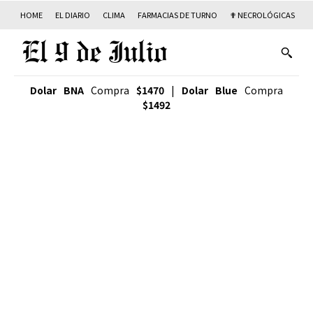
HOME
EL DIARIO
CLIMA
FARMACIAS DE TURNO
✟ NECROLÓGICAS
T
Dolar BNA
Compra
$1470
|
Dolar Blue
Compra
$1492