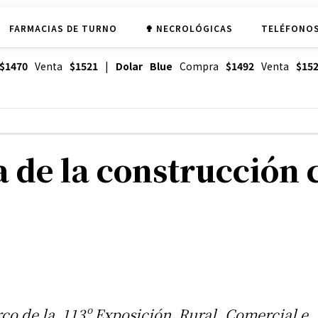
FARMACIAS DE TURNO
✟ NECROLÓGICAS
TELÉFONOS
$1470
Venta
$1521
|
Dolar Blue
Compra
$1492
Venta
$15
a de la construcción
co de la 113º Exposición Rural, Comercial e