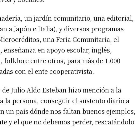
dería, un jardín comunitario, una editorial,
tan a Japón e Italia), y diversos programas
Microcréditos, una Feria Comunitaria, el
 enseñanza en apoyo escolar, inglés,
 folklore entre otros, para más de 1.000
das con el ente cooperativista.
irme gratis
9 de Julio Aldo Esteban hizo mención a la
a la persona, conseguir el sustento diario a
*
Requerido
*
de correo electrónico
 En un país dónde nos faltan buenos ejemplos,
nte y el que no debemos perder, rescatándolo