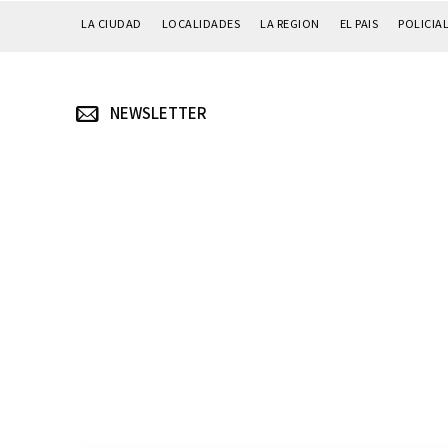
LA CIUDAD
LOCALIDADES
LA REGION
EL PAIS
POLICIA
NEWSLETTER