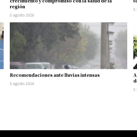
crecimiento y compromiso con la salud de la
t
región
5
5 agosto 2026
Recomendaciones ante lluvias intensas
A
d
5 agosto 2026
5