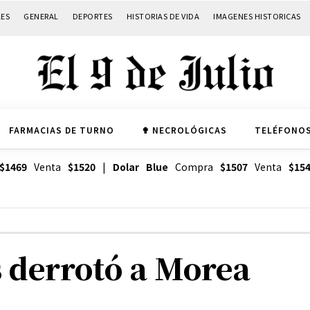
LES
GENERAL
DEPORTES
HISTORIAS DE VIDA
IMAGENES HISTORICAS
FARMACIAS DE TURNO
✟ NECROLÓGICAS
TELÉFONOS
$1469
Venta
$1520
|
Dolar Blue
Compra
$1507
Venta
$15
s derrotó a Morea