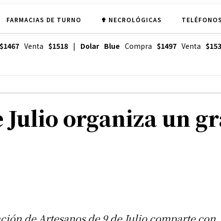
FARMACIAS DE TURNO
✟ NECROLÓGICAS
TELÉFONOS
$1467
Venta
$1518
|
Dolar Blue
Compra
$1497
Venta
$15
e Julio organiza un g
ción de Artesanos de 9 de Julio comparte con