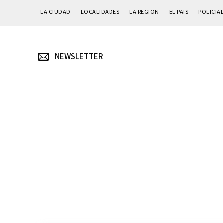
LA CIUDAD
LOCALIDADES
LA REGION
EL PAIS
POLICIA
NEWSLETTER