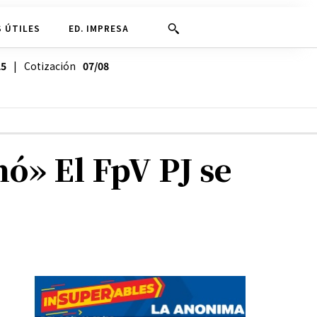
 ÚTILES
ED. IMPRESA
25
| Cotización
07/08
nó» El FpV PJ se