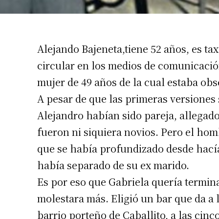
Alejando Bajeneta,tiene 52 años, es t
circular en los medios de comunicació
mujer de 49 años de la cual estaba ob
A pesar de que las primeras versiones
Alejandro habían sido pareja, allegado
Suscrib
fueron ni siquiera novios. Pero el ho
Dirección 
que se había profundizado desde hacía
había separado de su ex marido.
Es por eso que Gabriela quería termina
Nombre
molestara más. Eligió un bar que da a l
Apellidos
barrio porteño de Caballito, a las cin