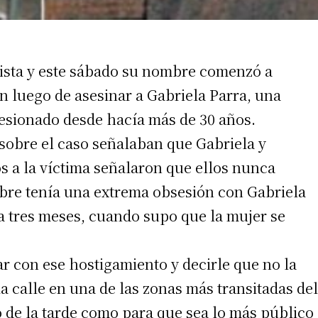
axista y este sábado su nombre comenzó a
n luego de asesinar a Gabriela Parra, una
sesionado desde hacía más de 30 años.
 sobre el caso señalaban que Gabriela y
s a la víctima señalaron que ellos nunca
irme gratis
mbre tenía una extrema obsesión con Gabriela
*
Requerido
*
de correo electrónico
 tres meses, cuando supo que la mujer se
r con ese hostigamiento y decirle que no la
a calle en una de las zonas más transitadas del
co de la tarde como para que sea lo más público