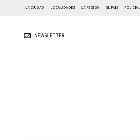
LA CIUDAD
LOCALIDADES
LA REGION
EL PAIS
POLICIA
NEWSLETTER