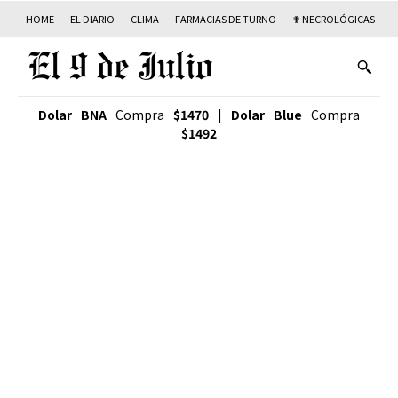
HOME
EL DIARIO
CLIMA
FARMACIAS DE TURNO
✟ NECROLÓGICAS
T
Dolar BNA
Compra
$1470
|
Dolar Blue
Compra
$1492