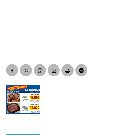
Suscribirme gratis
*
Dirección de correo electrónico
Nombre
Apellidos
Número de teléfono