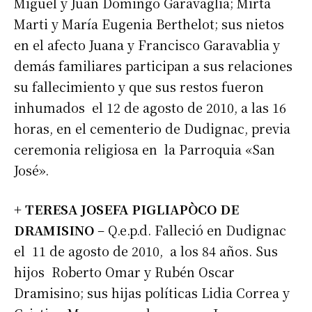
Miguel y Juan Domingo Garavaglia; Mirta
Apellidos
Marti y María Eugenia Berthelot; sus nietos
en el afecto Juana y Francisco Garavablia y
demás familiares participan a sus relaciones
Número de teléfono
su fallecimiento y que sus restos fueron
inhumados el 12 de agosto de 2010, a las 16
horas, en el cementerio de Dudignac, previa
ceremonia religiosa en la Parroquia «San
José».
+ TERESA JOSEFA PIGLIAPÒCO DE
DRAMISINO
– Q.e.p.d. Falleció en Dudignac
el 11 de agosto de 2010, a los 84 años. Sus
hijos Roberto Omar y Rubén Oscar
Dramisino; sus hijas políticas Lidia Correa y