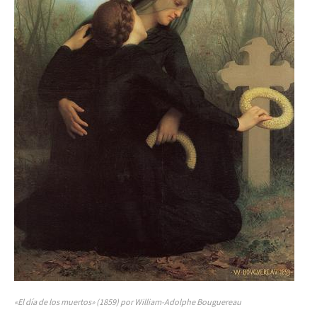
«El día de los muertos» (1859) por William-Adolphe Bouguereau