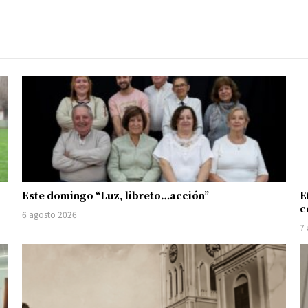
Este domingo “Luz, libreto…acción”
E
c
6 agosto 2026
7