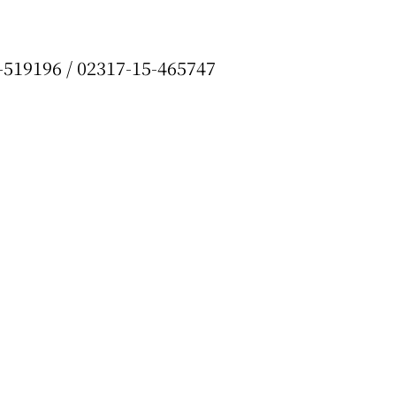
-519196 / 02317-15-465747
irme gratis
*
Requerido
*
de correo electrónico