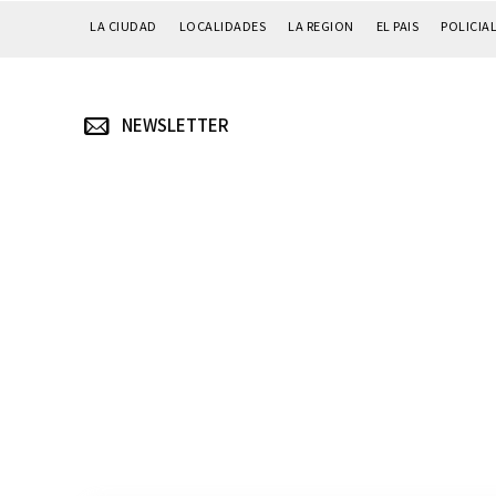
LA CIUDAD
LOCALIDADES
LA REGION
EL PAIS
POLICIA
NEWSLETTER