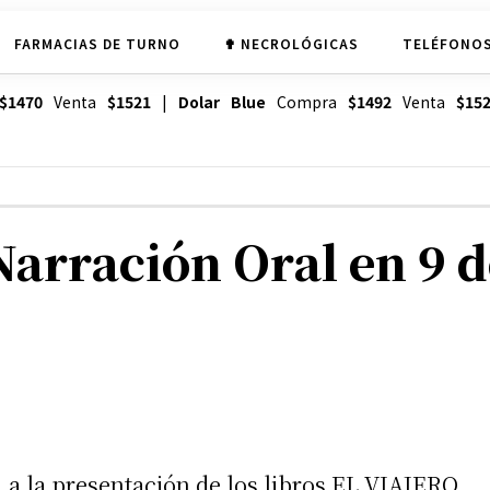
FARMACIAS DE TURNO
✟ NECROLÓGICAS
TELÉFONOS
$1470
Venta
$1521
|
Dolar Blue
Compra
$1492
Venta
$15
arración Oral en 9 d
 a la presentación de los libros EL VIAJERO