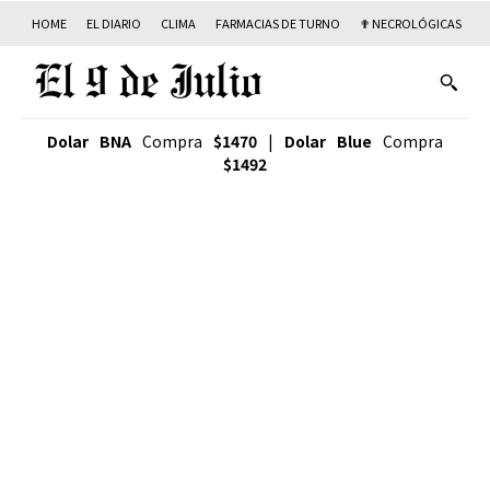
HOME
EL DIARIO
CLIMA
FARMACIAS DE TURNO
✟ NECROLÓGICAS
T
Dolar BNA
Compra
$1470
|
Dolar Blue
Compra
$1492