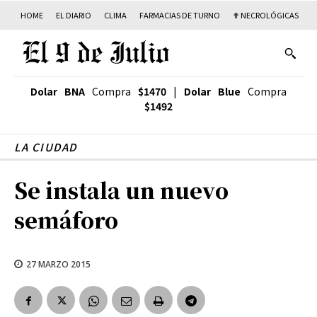
HOME
EL DIARIO
CLIMA
FARMACIAS DE TURNO
✟ NECROLÓGICAS
T
Dolar BNA
Compra
$1470
|
Dolar Blue
Compra
$1492
LA CIUDAD
Se instala un nuevo
semáforo
27 MARZO 2015