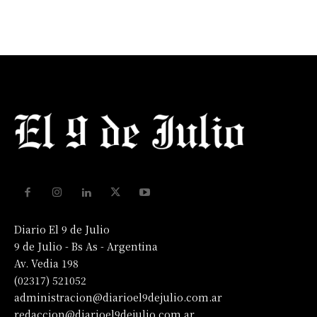
Diario El 9 de Julio
9 de Julio - Bs As - Argentina
Av. Vedia 198
(02317) 521052
administracion@diarioel9dejulio.com.ar
redaccion@diarioel9dejulio.com.ar