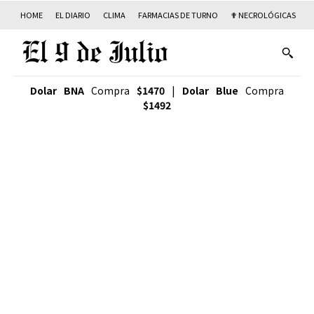
HOME
EL DIARIO
CLIMA
FARMACIAS DE TURNO
✟ NECROLÓGICAS
T
Dolar BNA
Compra
$1470
|
Dolar Blue
Compra
$1492