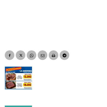
Suscribirme gratis
*
Dirección de correo electrónico
Nombre
Apellidos
Número de teléfono