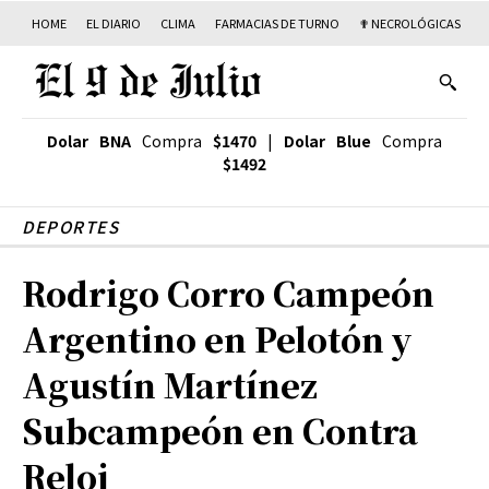
HOME
EL DIARIO
CLIMA
FARMACIAS DE TURNO
✟ NECROLÓGICAS
T
Dolar BNA
Compra
$1470
|
Dolar Blue
Compra
$1492
DEPORTES
Rodrigo Corro Campeón
Argentino en Pelotón y
Agustín Martínez
Subcampeón en Contra
Reloj