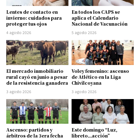
Lentes de contacto en
En todos los CAPS se
invierno: cuidados para
aplica el Calendario
proteger tus ojos
Nacional de Vacunación
4 agosto 2026
5 agosto 2026
El mercado inmobiliario
Voley femenino: ascenso
rural cayó en junio a pesar
de Atlético en la Liga
de la resistencia ganadera
Chivilcoyana
3 agosto 2026
3 agosto 2026
Ascenso: partidos y
Este domingo “Luz,
árbitros de la 3era fecha
libreto…acción”