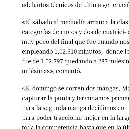
adelantos técnicos de ultima generaci
Apellidos
«El sábado al mediodía arranca la cla
Número de
categorías de motos y dos de cuatrici-
muy poco del final que fue cuando nos
empleando 1,02.510 minutos, donde log
fue de 1,02.797 quedando a 287 milésim
milésimas», comentó.
«El domingo se corren dos mangas, M
capturar la punta y terminamos primero
Para la segunda manga decidimos con 
para poder traccionar mejor en la lar
toda la competencia hasta que en la 