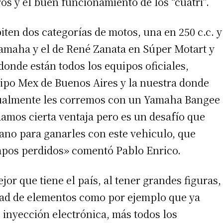
s y el buen funcionamiento de los “cuatri”.
ten dos categorías de motos, una en 250 c.c. y
amaha y el de René Zanata en Súper Motart y
 donde están todos los equipos oficiales,
po Mex de Buenos Aires y la nuestra donde
igualmente les corremos con un Yamaha Bangee
mos cierta ventaja pero es un desafío que
no para ganarles con este vehiculo, que
irme gratis
mpos perdidos» comentó Pablo Enrico.
*
Requerido
*
de correo electrónico
or que tiene el país, al tener grandes figuras,
idad de elementos como por ejemplo que ya
inyección electrónica, más todos los