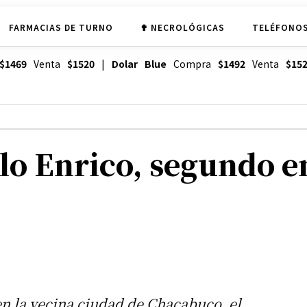
FARMACIAS DE TURNO
✟ NECROLÓGICAS
TELÉFONOS
$1469
Venta
$1520
|
Dolar Blue
Compra
$1492
Venta
$15
blo Enrico, segundo 
en la vecina ciudad de Chacabuco, el