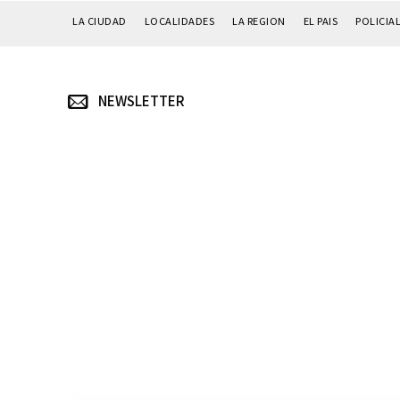
LA CIUDAD
LOCALIDADES
LA REGION
EL PAIS
POLICIA
NEWSLETTER