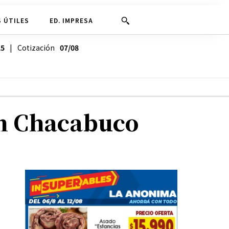
 ÚTILES
ED. IMPRESA
25
| Cotización
07/08
en Chacabuco