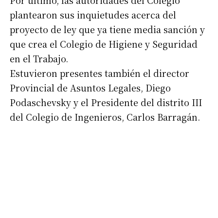
Por último, las autoridades del Colegio
plantearon sus inquietudes acerca del
proyecto de ley que ya tiene media sanción y
que crea el Colegio de Higiene y Seguridad
en el Trabajo.
Estuvieron presentes también el director
Provincial de Asuntos Legales, Diego
Suscribirme gratis
Podaschevsky y el Presidente del distrito III
del Colegio de Ingenieros, Carlos Barragán.
*
Dirección de correo electrónico
Nombre
Apellidos
Número de teléfono