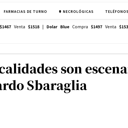
FARMACIAS DE TURNO
✟ NECROLÓGICAS
TELÉFONOS
$1467
Venta
$1518
|
Dolar Blue
Compra
$1497
Venta
$15
localidades son escen
ardo Sbaraglia