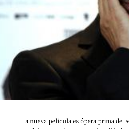
Suscrib
Dirección 
Nombre
La nueva película es ópera prima de 