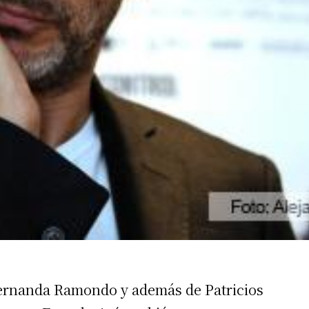
irme gratis
*
Requerido
*
de correo electrónico
Fernanda Ramondo y además de Patricios