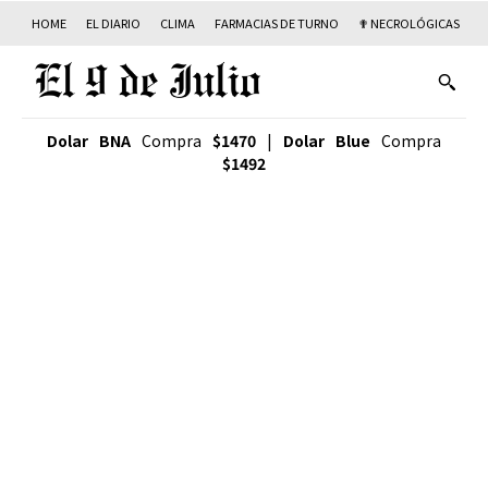
HOME
EL DIARIO
CLIMA
FARMACIAS DE TURNO
✟ NECROLÓGICAS
T
Dolar BNA
Compra
$1470
|
Dolar Blue
Compra
$1492