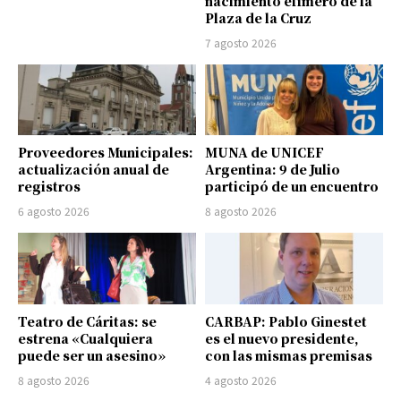
nacimiento efímero de la
Plaza de la Cruz
7 agosto 2026
Proveedores Municipales:
MUNA de UNICEF
actualización anual de
Argentina: 9 de Julio
registros
participó de un encuentro
6 agosto 2026
8 agosto 2026
Teatro de Cáritas: se
CARBAP: Pablo Ginestet
estrena «Cualquiera
es el nuevo presidente,
puede ser un asesino»
con las mismas premisas
8 agosto 2026
4 agosto 2026