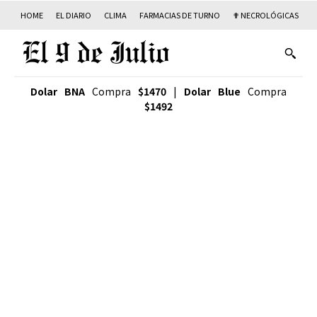
HOME
EL DIARIO
CLIMA
FARMACIAS DE TURNO
✟ NECROLÓGICAS
T
Dolar BNA
Compra
$1470
|
Dolar Blue
Compra
$1492