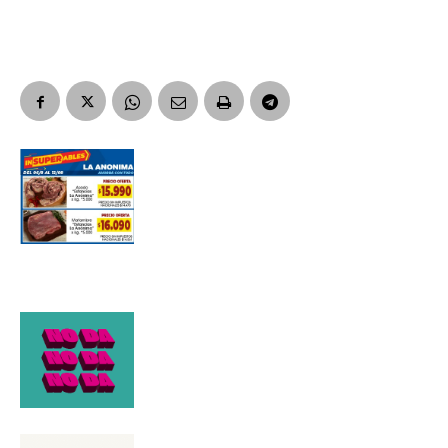
Suscribirme gratis
*
Dirección de correo electrónico
Nombre
Apellidos
Número de teléfono