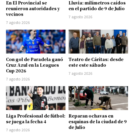
En El Provincial se
Lluvia: milímetros caídos
reunieron autoridades y
en el partido de 9 de Julio
vecinos
7 agosto 2026
7 agosto 2026
Con gol de Paradela ganó
Teatro de Cáritas: desde
Cruz Azul en la Leagues
este este sábado
Cup 2026
7 agosto 2026
7 agosto 2026
Liga Profesional de fútbol:
Reparan ochavas en
se juega la fecha 4
esquinas de la ciudad de 9
de Julio
7 agosto 2026