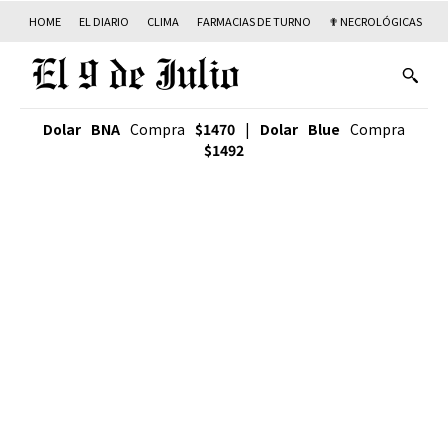
HOME
EL DIARIO
CLIMA
FARMACIAS DE TURNO
✟ NECROLÓGICAS
T
Dolar BNA
Compra
$1470
|
Dolar Blue
Compra
$1492