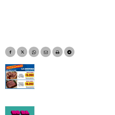
Suscribirme gratis
*
Dirección de correo electrónico
Nombre
Apellidos
Número de teléfono