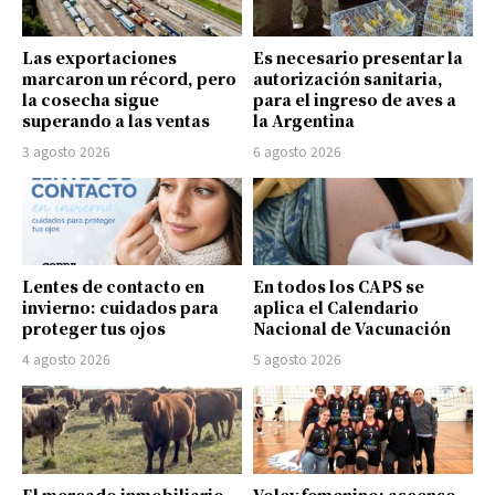
Las exportaciones
Es necesario presentar la
marcaron un récord, pero
autorización sanitaria,
la cosecha sigue
para el ingreso de aves a
superando a las ventas
la Argentina
3 agosto 2026
6 agosto 2026
Lentes de contacto en
En todos los CAPS se
invierno: cuidados para
aplica el Calendario
proteger tus ojos
Nacional de Vacunación
4 agosto 2026
5 agosto 2026
El mercado inmobiliario
Voley femenino: ascenso