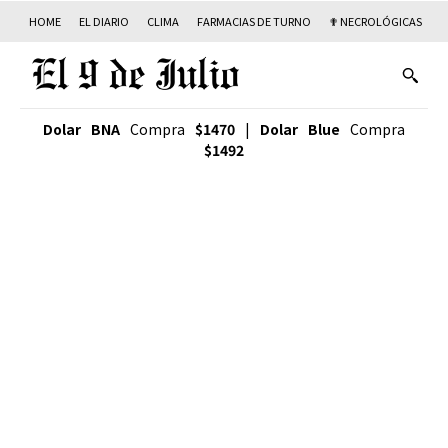
HOME
EL DIARIO
CLIMA
FARMACIAS DE TURNO
✟ NECROLÓGICAS
T
Dolar BNA
Compra
$1470
|
Dolar Blue
Compra
$1492