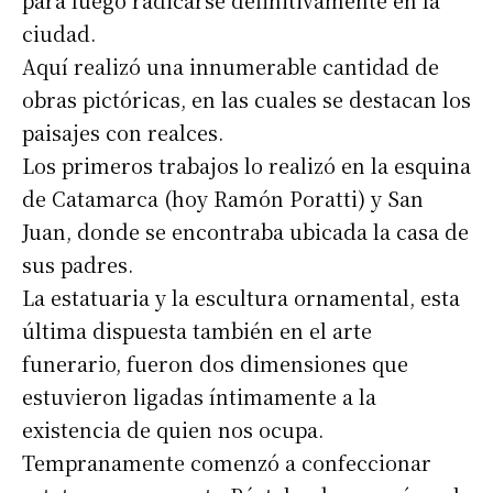
ciudad.
Aquí realizó una innumerable cantidad de
obras pictóricas, en las cuales se destacan los
paisajes con realces.
Suscribirme gratis
Los primeros trabajos lo realizó en la esquina
de Catamarca (hoy Ramón Poratti) y San
*
Dirección de correo electrónico
Juan, donde se encontraba ubicada la casa de
sus padres.
Nombre
La estatuaria y la escultura ornamental, esta
última dispuesta también en el arte
Apellidos
funerario, fueron dos dimensiones que
estuvieron ligadas íntimamente a la
existencia de quien nos ocupa.
Número de teléfono
Tempranamente comenzó a confeccionar