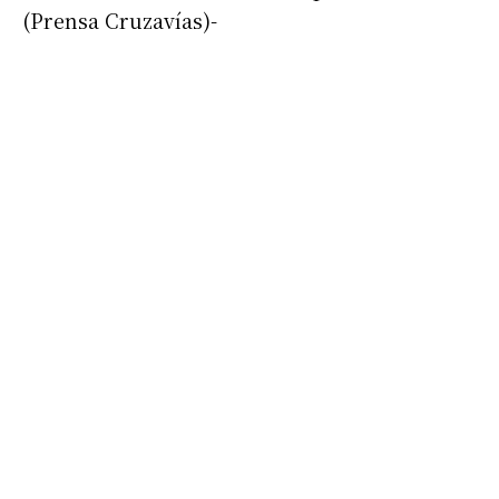
(Prensa Cruzavías)-
Suscribirme gratis
*
Dirección de correo electrónico
Nombre
Apellidos
Número de teléfono