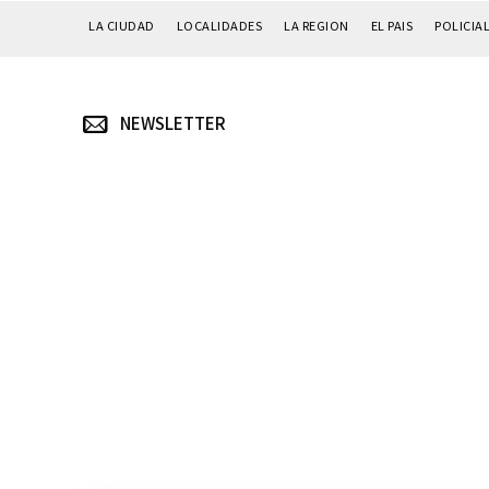
LA CIUDAD
LOCALIDADES
LA REGION
EL PAIS
POLICIA
NEWSLETTER