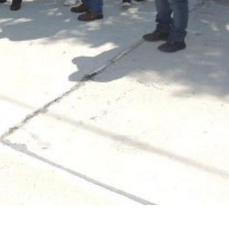
irme gratis
*
Requerido
*
de correo electrónico