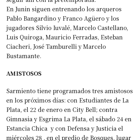
En Junin siguen entrenando los arqueros
Pablo Bangardino y Franco Agüero y los
jugadores Silvio Iuvalé, Marcelo Castellano,
Luis Quiroga, Mauricio Ferradas, Esteban
Ciacheri, José Tamburelli y Marcelo
Bustamante.
AMISTOSOS
Sarmiento tiene programados tres amistosos
en los próximos días: con Estudiantes de La
Suscribirme gratis
Plata, el 22 de enero en City Bell; contra
Gimnasia y Esgrima La Plata, el sábado 24 en
*
Dirección de correo electrónico
Estancia Chica y con Defensa y Justicia el
miércoles 28 , en el predio de Bosques, lugar