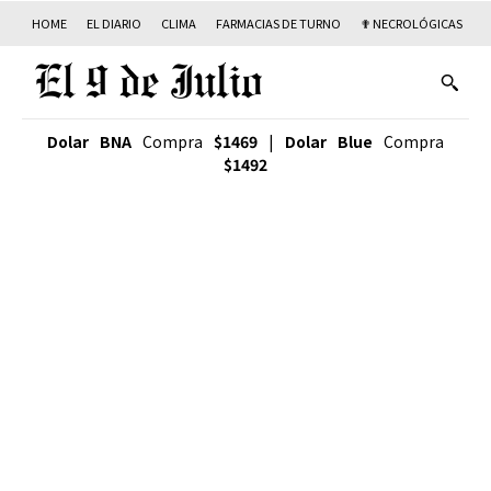
HOME
EL DIARIO
CLIMA
FARMACIAS DE TURNO
✟ NECROLÓGICAS
T
Dolar BNA
Compra
$1469
|
Dolar Blue
Compra
$1492