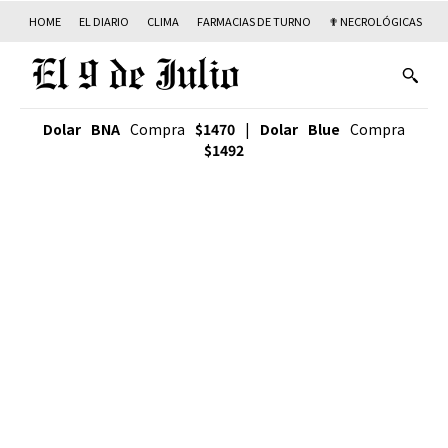
HOME
EL DIARIO
CLIMA
FARMACIAS DE TURNO
✟ NECROLÓGICAS
T
Dolar BNA
Compra
$1470
|
Dolar Blue
Compra
$1492