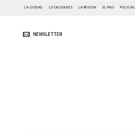
LA CIUDAD
LOCALIDADES
LA REGION
EL PAIS
POLICIA
NEWSLETTER