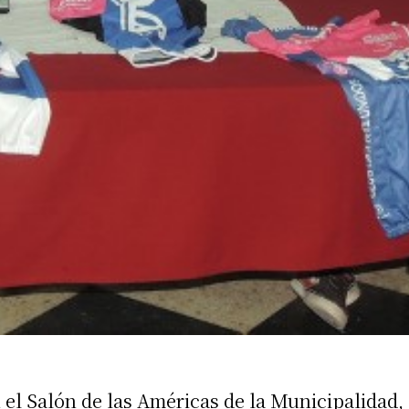
irme gratis
*
Requerido
*
de correo electrónico
 el Salón de las Américas de la Municipalidad,