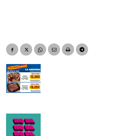
Suscribirme gratis
*
Dirección de correo electrónico
Nombre
Apellidos
Número de teléfono