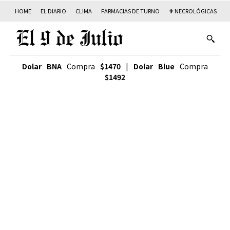
HOME
EL DIARIO
CLIMA
FARMACIAS DE TURNO
✟ NECROLÓGICAS
T
Dolar BNA
Compra
$1470
|
Dolar Blue
Compra
$1492