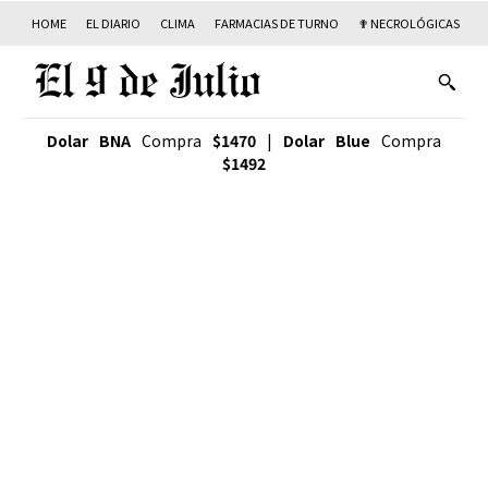
HOME
EL DIARIO
CLIMA
FARMACIAS DE TURNO
✟ NECROLÓGICAS
T
Dolar BNA
Compra
$1470
|
Dolar Blue
Compra
$1492