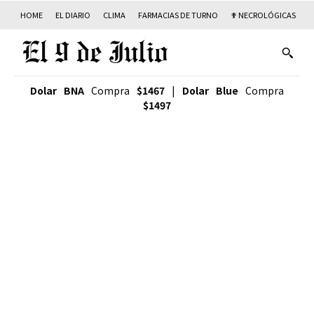
HOME
EL DIARIO
CLIMA
FARMACIAS DE TURNO
✟ NECROLÓGICAS
T
Dolar BNA
Compra
$1467
|
Dolar Blue
Compra
$1497